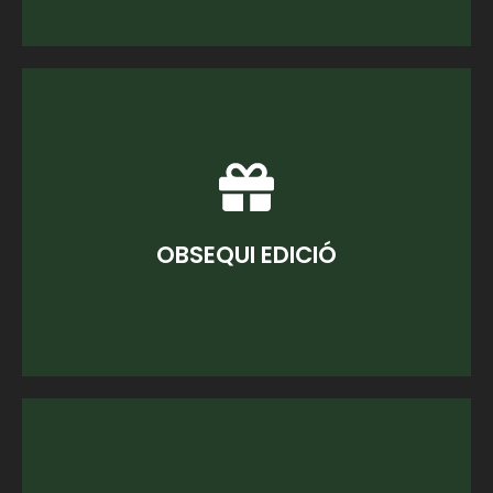
Obsequí especial de la edició en curs.
OBSEQUI EDICIÓ
OBSEQUI EDICIÓ