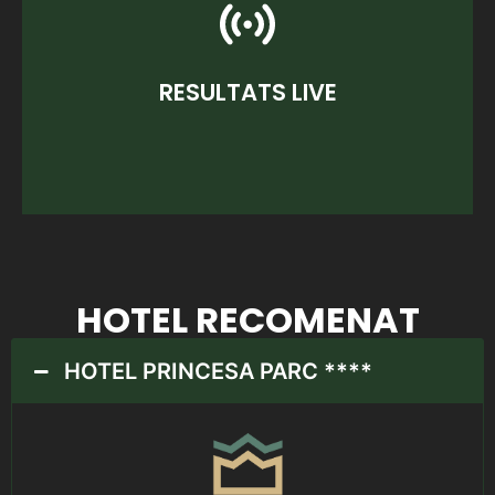
la mà de TrialGo.
Resultats en directe durant les dues jornades de
RESULTATS LIVE
RESULTATS LIVE
HOTEL RECOMENAT
HOTEL PRINCESA PARC ****