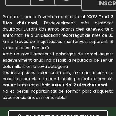
INSCR
Prepara’t per a l’aventura definitiva al
XXIV Trial
2
Dies d’Arinsal
, l’esdeveniment més destacat
d’Europa! Durant dos emocionants dies, atreveix-te a
enfrontar-te a un desafiant recorregut de més de 30
km a través de majestuoses muntanyes, superant 18
zones plenes d’emoció.
Amb un nivell amateur i paisatges de somni, aquest
esdeveniment anual ha assolit la reputació de ser un
dels millors en la seva categoria.
Les inscripcions volen cada any, així que uneix-te a
nosaltres per viure la combinació perfecta d’emoció,
natura i amistat a l’èpic
XXIV Trial
2
Dies d’Arinsal
.
No et perdis l’oportunitat de formar part d’aquesta
experiència única i memorable!