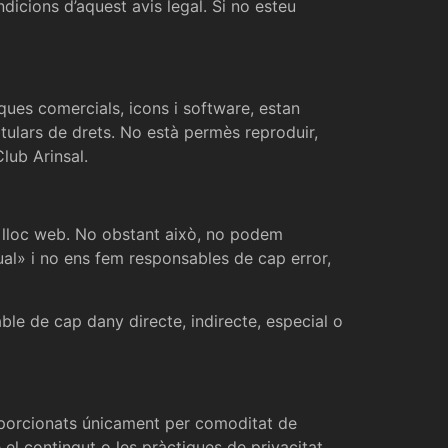
ndicions d’aquest avis legal. Si no esteu
rques comercials, icons i software, estan
titulars de drets. No està permès reproduir,
Club Arinsal.
al lloc web. No obstant això, no podem
qual» i no ens fem responsables de cap error,
able de cap dany directe, indirecte, especial o
roporcionats únicament per comoditat de
 el contingut o les pràctiques de privacitat