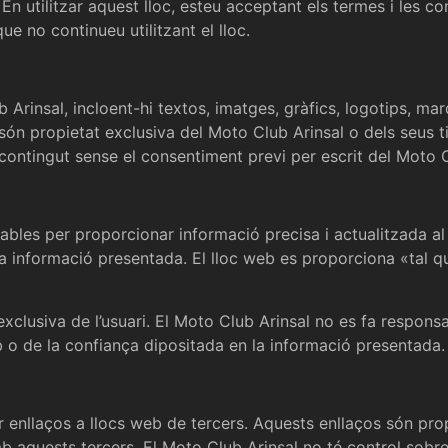
En utilitzar aquest lloc, esteu acceptant els termes i les co
 no continueu utilitzant el lloc.
 Arinsal, incloent-hi textos, imatges, gràfics, logotips, ma
 i són propietat exclusiva del Moto Club Arinsal o dels seus 
st contingut sense el consentiment previ per escrit del Moto 
nables per proporcionar informació precisa i actualitzada 
de la informació presentada. El lloc web es proporciona «tal 
 exclusiva de l’usuari. El Moto Club Arinsal no es fa respons
eb o de la confiança dipositada en la informació presentada.
ir enllaços a llocs web de tercers. Aquests enllaços són p
mb aquests tercers. El Moto Club Arinsal no té control sobre