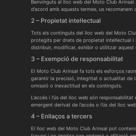
Benvinguts al lloc web del Moto Club Arinsal. 
d’acord amb aquests termes, us recomanem que
2 – Propietat intel·lectual
Tots els continguts del lloc web del Moto Club
protegits per drets de propietat intel·lectual
distribuir, modificar, exhibir o utilitzar aque
3 – Exempció de responsabilitat
El Moto Club Arinsal fa tots els esforços rao
garantir la precisió, integritat o actualitat 
omissió o inexactitud en els continguts.
L’accés i l’ús del lloc web són responsabilitat
emergent derivat de l’accés o l’ús del lloc w
4 – Enllaços a tercers
El lloc web del Moto Club Arinsal pot conten
l’usuari i no implica cap endemà o afiliació a