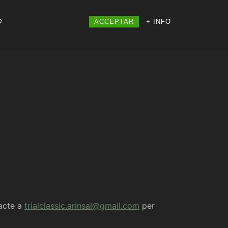
e
ACCEPTAR
+ INFO
tacte a
trialclassic.arinsal@gmail.com
per